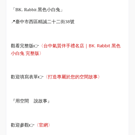
「
BK. Rabbit
黑色小白兔」
📍
臺中市西區精誠二十二街
38
號
👉
〈
台中氣質伴手禮名店｜BK. Rabbit 黑色
觀看完整版
小白兔 完整版
〉
👉
歡迎填寫表單
〈打造專屬於您的空間故事〉
『用空間
說故事』
👉
歡迎參觀
〈官網〉