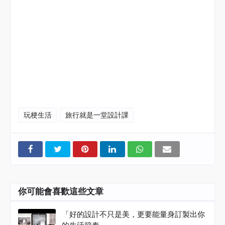
#
旅行就是一堂設計課
#
海總監
#
阜氏家族
#
阜居空間創意設計
#
遇域空間設計
#
森曜建築
師事務所
#
室內設計
#
空間設計
#
室內裝修
#Haidirector
#RMdesign #Interior
玩梗生活
旅行就是一堂設計課
你可能會喜歡這些文章
「好的設計不只是美，更要能量身訂製出你