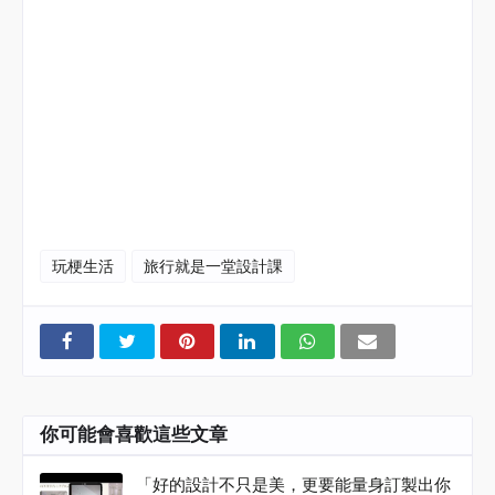
#
旅行就是一堂設計課
#
海總監
#
阜氏家族
#
阜居空間創意設計
#
遇域空間設計
#
森曜建築
師事務所
#
室內設計
#
空間設計
#
室內裝修
#Haidirector
#RMdesign #Interior
玩梗生活
旅行就是一堂設計課
你可能會喜歡這些文章
「好的設計不只是美，更要能量身訂製出你