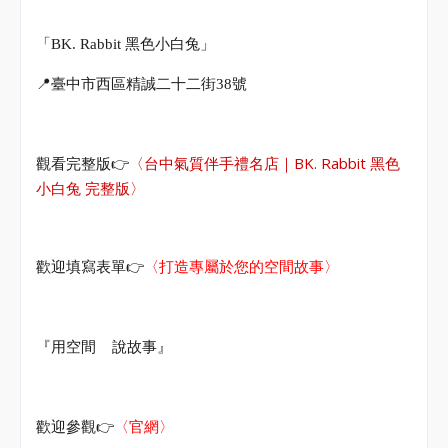
「
BK. Rabbit
黑色小白兔」
📍
臺中市西區精誠二十二街
38
號
👉
〈
台中氣質伴手禮名店｜BK. Rabbit 黑色
觀看完整版
小白兔 完整版
〉
👉
歡迎填寫表單
〈打造專屬於您的空間故事〉
『用空間
說故事』
👉
歡迎參觀
〈官網〉