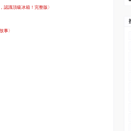
，認識頂級冰箱！完整版
〉
故事〉
間設計
#
森曜建築師事務所
#
室內設計
#
空間設計
#
室內