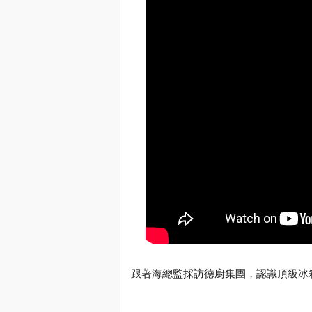
跟著海總監採訪德廚集團，認識頂級冰