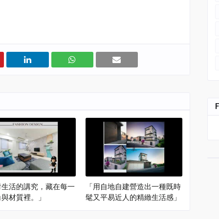
對生活的講究，藏在每一
「用自地自建營造出一種既時
角與材質裡。」
髦又平易近人的精緻生活感」