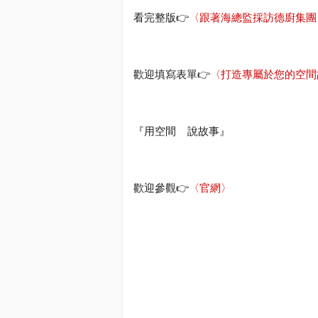
看完整版
👉
〈跟著海總監採訪德廚集團
👉
歡迎填寫表單
〈打造專屬於您的空間
『用空間
說故事』
👉
歡迎參觀
〈官網〉
#
旅行就是一堂設計課
#
海總監
#
阜氏家族
#
阜居空間創意設計
#
遇域空
裝修
#Haidirector #RMdesign #Interior