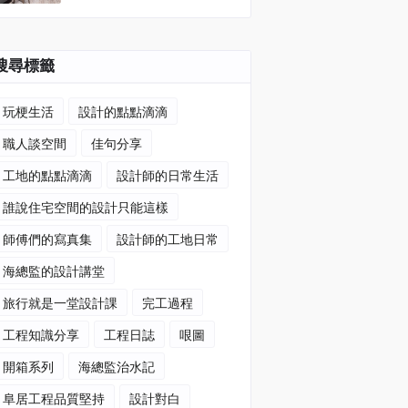
搜尋標籤
玩梗生活
設計的點點滴滴
職人談空間
佳句分享
工地的點點滴滴
設計師的日常生活
誰說住宅空間的設計只能這樣
師傅們的寫真集
設計師的工地日常
海總監的設計講堂
旅行就是一堂設計課
完工過程
工程知識分享
工程日誌
哏圖
開箱系列
海總監治水記
阜居工程品質堅持
設計對白