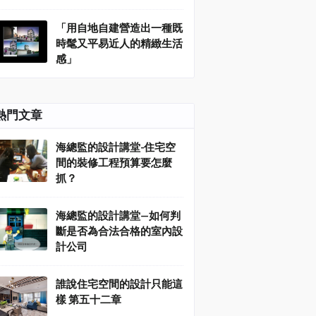
「用自地自建營造出一種既
時髦又平易近人的精緻生活
感」
熱門文章
海總監的設計講堂-住宅空
間的裝修工程預算要怎麼
抓？
海總監的設計講堂—如何判
斷是否為合法合格的室內設
計公司
誰說住宅空間的設計只能這
樣 第五十二章