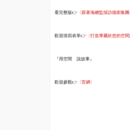
看完整版
👉
〈跟著海總監採訪德廚集團
👉
歡迎填寫表單
〈打造專屬於您的空間
『用空間
說故事』
👉
歡迎參觀
〈官網〉
#
旅行就是一堂設計課
#
海總監
#
阜氏家族
#
阜居空間創意設計
#
遇域空
裝修
#Haidirector #RMdesign #Interior