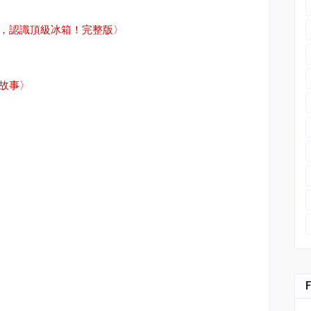
，認識頂級冰箱！完整版
〉
故事〉
間設計
#
森曜建築師事務所
#
室內設計
#
空間設計
#
室內