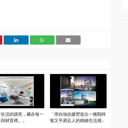
對生活的講究，藏在每一
「用自地自建營造出一種既時
角與材質裡。」
髦又平易近人的精緻生活感」