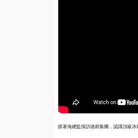
跟著海總監採訪德廚集團，認識頂級冰