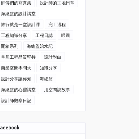
師傅們的寫真集
設計師的工地日常
海總監的設計講堂
旅行就是一堂設計課
完工過程
工程知識分享
工程日誌
哏圖
開箱系列
海總監治水記
阜居工程品質堅持
設計對白
商業空間學問大
知識分享
設計分享讓你知
海總監
海總監的心靈講堂
用空間說故事
設計師觀察日記
Facebook