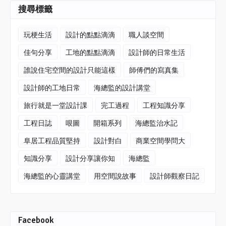
搜尋標籤
玩梗生活
設計的點點滴滴
職人談空間
佳句分享
工地的點點滴滴
設計師的日常生活
誰說住宅空間的設計只能這樣
師傅們的寫真集
設計師的工地日常
海總監的設計講堂
旅行就是一堂設計課
完工過程
工程知識分享
工程日誌
哏圖
開箱系列
海總監治水記
阜居工程品質堅持
設計對白
商業空間學問大
知識分享
設計分享讓你知
海總監
海總監的心靈講堂
用空間說故事
設計師觀察日記
Facebook