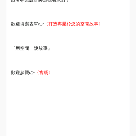
👉
歡迎填寫表單
〈打造專屬於您的空間故事〉
『用空間
說故事』
👉
歡迎參觀
〈官網〉
#
旅行就是一堂設計課
#
海總監
#
阜氏家族
#
阜居空間創意設計
#
遇域空間設計
#
森曜建築
師事務所
#
室內設計
#
空間設計
#
室內裝修
#Haidirector
#RMdesign #Interior