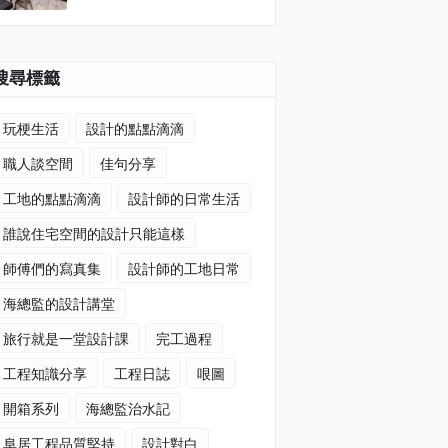
搜尋標籤
玩梗生活
設計的點點滴滴
職人談空間
佳句分享
工地的點點滴滴
設計師的日常生活
誰說住宅空間的設計只能這樣
師傅們的寫真集
設計師的工地日常
海總監的設計講堂
旅行就是一堂設計課
完工過程
工程知識分享
工程日誌
哏圖
開箱系列
海總監治水記
阜居工程品質堅持
設計對白