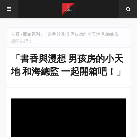
首頁
開箱系列
「書香與漫想 男孩房的小天地 和海總監 一
起開箱吧！」
「書香與漫想 男孩房的小天
地 和海總監 一起開箱吧！」