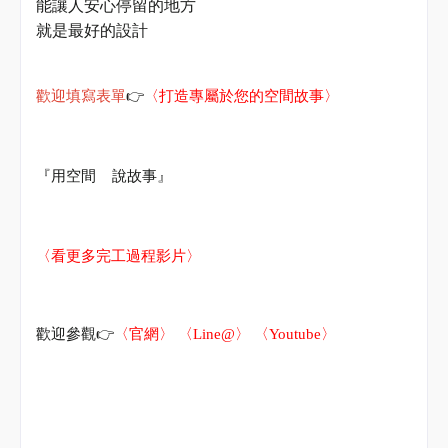
能讓人安心停留的地方
就是最好的設計
👉
歡迎填寫表單
〈打造專屬於您的空間故事〉
『用空間
說故事』
〈
看更多完工過程影片
〉
👉
歡迎參觀
〈官網〉
〈
Line@
〉
〈
Youtube
〉
#
海總監