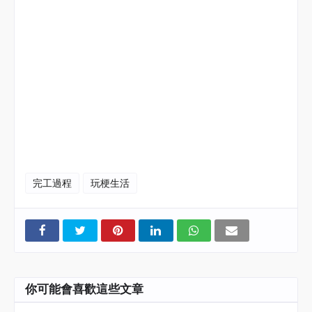
#
阜氏家族
#
阜居空間創意設計
#
遇域空間設計
#
森曜建築
師事務所
#
室內設計
#
空間設計
#
室內裝修
#
建築設計
#
別
墅設計
#
廠房設計
#
自地自建
#
住宅空間
#
商業空間
#
品牌
規劃
#
品牌故事
#
展場規劃
#
櫃位設計
#
故事
#Hidirector #RMdesign #Interior #Architecture #Villa
#Factory #Residential #Design #Space #Commercial
#Brand #Exhibition #Counter #Story
完工過程
玩梗生活
你可能會喜歡這些文章