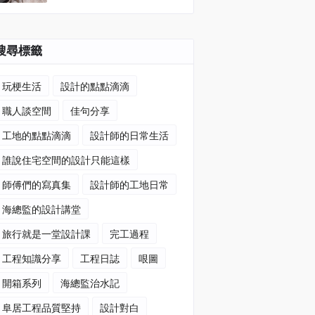
搜尋標籤
玩梗生活
設計的點點滴滴
職人談空間
佳句分享
工地的點點滴滴
設計師的日常生活
誰說住宅空間的設計只能這樣
師傅們的寫真集
設計師的工地日常
海總監的設計講堂
旅行就是一堂設計課
完工過程
工程知識分享
工程日誌
哏圖
開箱系列
海總監治水記
阜居工程品質堅持
設計對白