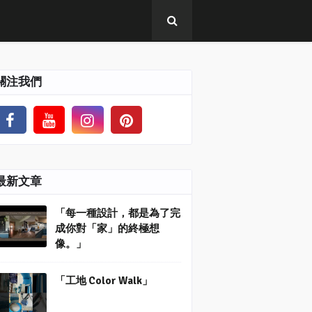
關注我們
最新文章
「每一種設計，都是為了完
成你對「家」的終極想
像。」
「工地 Color Walk」