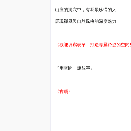
山崖的洞穴中，有我最珍惜的人
展現禪風與自然風格的深度魅力
〈歡迎填寫表單，打造專屬於您的空間
『用空間
說
故事』
〈官網〉
#
海總監
#
阜氏家族
#
阜居空間創意設計
#
遇域空