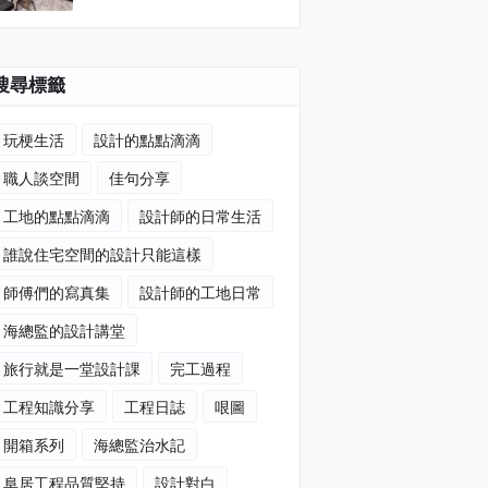
搜尋標籤
玩梗生活
設計的點點滴滴
職人談空間
佳句分享
工地的點點滴滴
設計師的日常生活
誰說住宅空間的設計只能這樣
師傅們的寫真集
設計師的工地日常
海總監的設計講堂
旅行就是一堂設計課
完工過程
工程知識分享
工程日誌
哏圖
開箱系列
海總監治水記
阜居工程品質堅持
設計對白