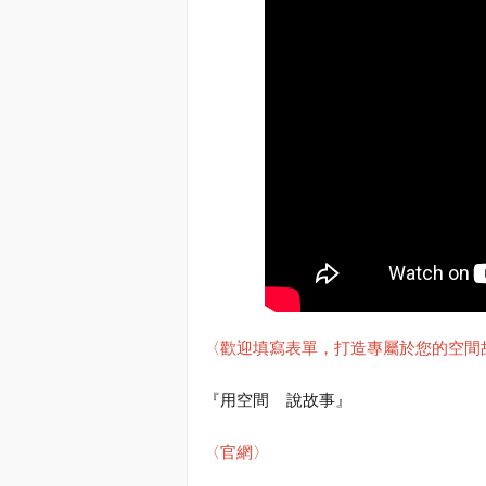
〈歡迎填寫表單，打造專屬於您的空間
『用空間
說
故事』
〈官網〉