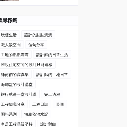
搜尋標籤
玩梗生活
設計的點點滴滴
職人談空間
佳句分享
工地的點點滴滴
設計師的日常生活
誰說住宅空間的設計只能這樣
師傅們的寫真集
設計師的工地日常
海總監的設計講堂
旅行就是一堂設計課
完工過程
工程知識分享
工程日誌
哏圖
開箱系列
海總監治水記
阜居工程品質堅持
設計對白