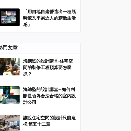
「用自地自建營造出一種既
時髦又平易近人的精緻生活
感」
熱門文章
海總監的設計講堂-住宅空
間的裝修工程預算要怎麼
抓？
海總監的設計講堂—如何判
斷是否為合法合格的室內設
計公司
誰說住宅空間的設計只能這
樣 第五十二章