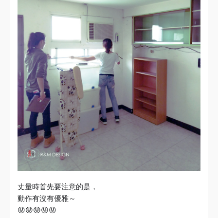
丈量時首先要注意的是，
動作有沒有優雅～
😝
😝😝😝😝