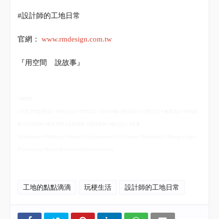
#
設計師的工地日常
官網：
www.rmdesign.com.tw
『用空間
說故事』
#
海總監
#
阜居空間創意設計
#
室內設計
#
空間設計
#
室內裝修
#
建築設計
#
別墅設計
#
廠房設計
#
自地自
建
#
住宅空間
#
商業空間
#
品牌規劃
#
展場規劃
#
櫃位設計
#
故事
#Haidirector #RMdesign #Interior #Architecture #Villa #Factory #Residential #Design #Space
#Commercial #Brand #Exhibition #Counter #Story
工地的點點滴滴
玩梗生活
設計師的工地日常