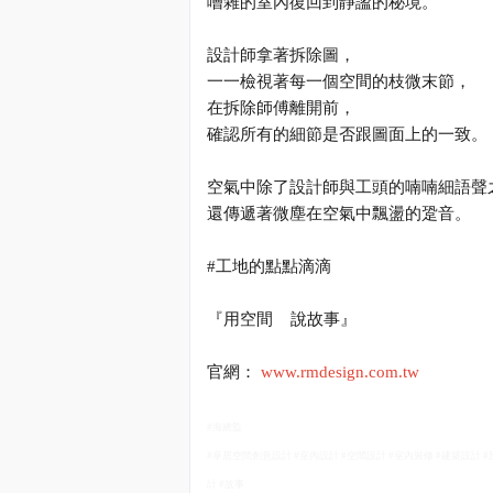
嘈雜的室內復回到靜謐的秘境。
設計師拿著拆除圖，
一一檢視著每一個空間的枝微末節，
在拆除師傅離開前，
確認所有的細節是否跟圖面上的一致。
空氣中除了設計師與工頭的喃喃細語聲
還傳遞著微塵在空氣中飄盪的跫音。
#
工地的點點滴滴
『用空間
說故事』
官網：
www.rmdesign.com.tw
#
海總監
#
阜居空間創意設計
#
室內設計
#
空間設計
#
室內裝修
#
建築設計
#
計
#
故事