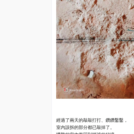
經過了兩天的敲敲打打、鑽鑽鑿鑿，
室內該拆的部分都已敲掉了。