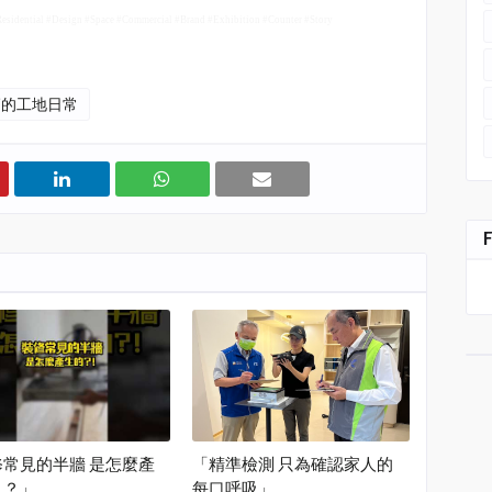
#Residential #Design #Space #Commercial #Brand #Exhibition #Counter #Story
師的工地日常
常見的半牆 是怎麼產
「精準檢測 只為確認家人的
！？」
每口呼吸」