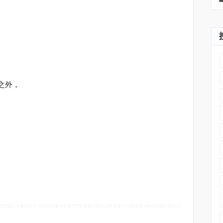
之外，
別墅設計
#
廠房設計
#
自地自建
#
住宅空間
#
商業空間
#
品牌規劃
#
品牌故事
#
展場規劃
#
櫃位設