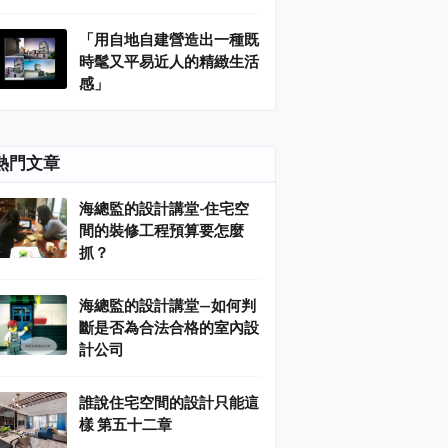
「用自地自建營造出一種既
時髦又平易近人的精緻生活
感」
熱門文章
海總監的設計講堂-住宅空
間的裝修工程預算要怎麼
抓？
海總監的設計講堂—如何判
斷是否為合法合格的室內設
計公司
誰說住宅空間的設計只能這
樣 第五十二章