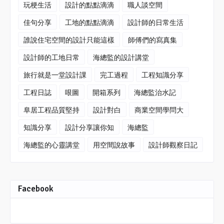
玩梗生活
設計的點點滴滴
職人談空間
佳句分享
工地的點點滴滴
設計師的日常生活
誰說住宅空間的設計只能這樣
師傅們的寫真集
設計師的工地日常
海總監的設計講堂
旅行就是一堂設計課
完工過程
工程知識分享
工程日誌
哏圖
開箱系列
海總監治水記
阜居工程品質堅持
設計對白
商業空間學問大
知識分享
設計分享讓你知
海總監
海總監的心靈講堂
用空間說故事
設計師觀察日記
Facebook