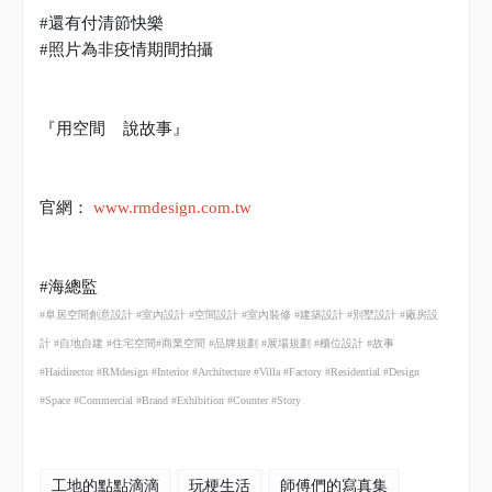
#
還有付清節快樂
#
照片為非疫情期間拍攝
『用空間
說故事』
官網：
www.rmdesign.com.tw
#
海總監
#
阜居空間創意設計
#
室內設計
#
空間設計
#
室內裝修
#
建築設計
#
別墅設計
#
廠房設
計
#
自地自建
#
住宅空間
#
商業空間
#
品牌規劃
#
展場規劃
#
櫃位設計
#
故事
#Haidirector #RMdesign #Interior #Architecture #Villa #Factory #Residential #Design
#Space #Commercial #Brand #Exhibition #Counter #Story
工地的點點滴滴
玩梗生活
師傅們的寫真集