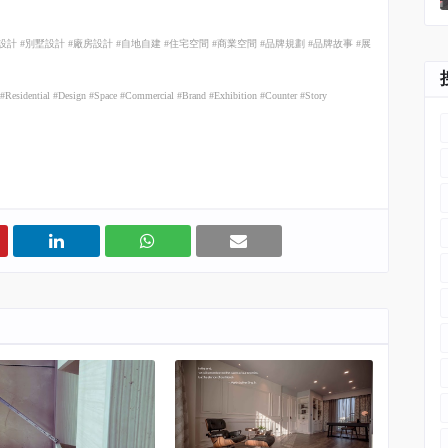
設計
#
別墅設計
#
廠房設計
#
自地自建
#
住宅空間
#
商業空間
#
品牌規劃
#
品牌故事
#
展
ry #Residential #Design #Space #Commercial #Brand #Exhibition #Counter #Story