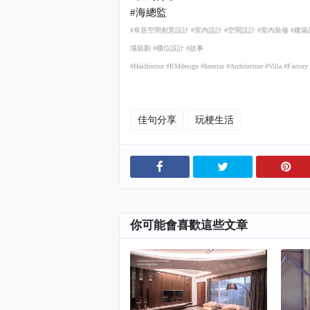
#
海總監
#
阜居空間創意設計
#
室內設計
#
空間設計
#
室內裝修
#
建築
場規劃
#
櫃位設計
#
故事
#Haidirector #RMdesign #Interior #Architecture #Villa #Facto
佳句分享
玩梗生活
你可能會喜歡這些文章