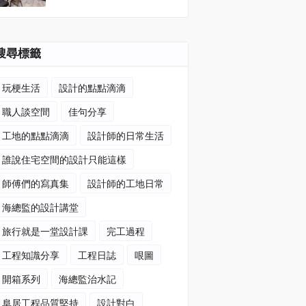
搜尋標籤
玩梗生活
設計的點點滴滴
職人談空間
佳句分享
工地的點點滴滴
設計師的日常生活
誰說住宅空間的設計只能這樣
師傅們的寫真集
設計師的工地日常
海總監的設計講堂
旅行就是一堂設計課
完工過程
工程知識分享
工程日誌
哏圖
開箱系列
海總監治水記
阜居工程品質堅持
設計對白