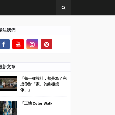
關注我們
最新文章
「每一種設計，都是為了完
成你對「家」的終極想
像。」
「工地 Color Walk」