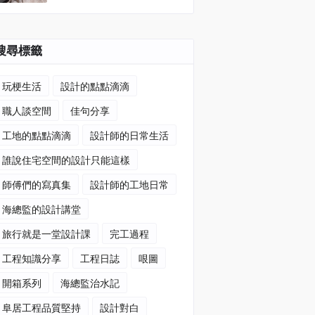
搜尋標籤
玩梗生活
設計的點點滴滴
職人談空間
佳句分享
工地的點點滴滴
設計師的日常生活
誰說住宅空間的設計只能這樣
師傅們的寫真集
設計師的工地日常
海總監的設計講堂
旅行就是一堂設計課
完工過程
工程知識分享
工程日誌
哏圖
開箱系列
海總監治水記
阜居工程品質堅持
設計對白