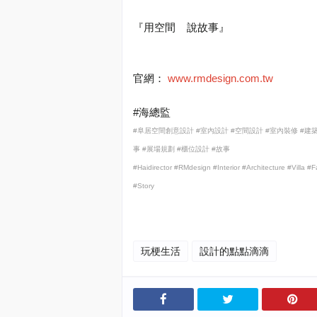
『用空間
說故事』
官網：
www.rmdesign.com.tw
#
海總監
#
阜居空間創意設計
#
室內設計
#
空間設計
#
室內裝修
#
建
事
#
展場規劃
#
櫃位設計
#
故事
#Haidirector #RMdesign #Interior #Architecture #Villa 
#Story
玩梗生活
設計的點點滴滴