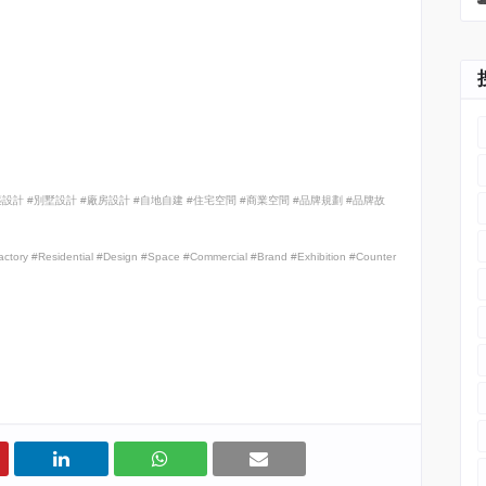
築設計
#
別墅設計
#
廠房設計
#
自地自建
#
住宅空間
#
商業空間
#
品牌規劃
#
品牌故
#Factory #Residential #Design #Space #Commercial #Brand #Exhibition #Counter