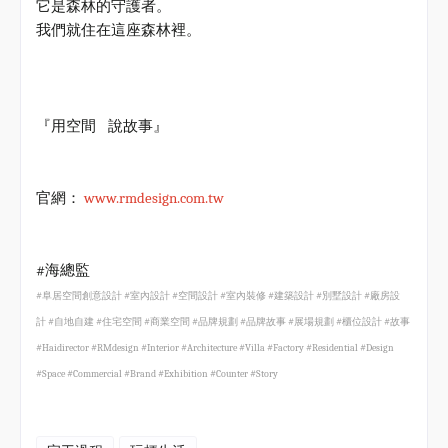
它是森林的守護者。
我們就住在這座森林裡。
『用空間
說故事』
www.rmdesign.com.tw
官網：
#
海總監
#
阜居空間創意設計
#
室內設計
#
空間設計
#
室內裝修
#
建築設計
#
別墅設計
#
廠房設
計
#
自地自建
#
住宅空間
#
商業空間
#
品牌規劃
#
品牌故事
#
展場規劃
#
櫃位設計
#
故事
#Haidirector #RMdesign #Interior #Architecture #Villa #Factory #Residential #Design
#Space #Commercial #Brand #Exhibition #Counter #Story