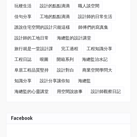
玩梗生活
設計的點點滴滴
職人談空間
佳句分享
工地的點點滴滴
設計師的日常生活
誰說住宅空間的設計只能這樣
師傅們的寫真集
設計師的工地日常
海總監的設計講堂
旅行就是一堂設計課
完工過程
工程知識分享
工程日誌
哏圖
開箱系列
海總監治水記
阜居工程品質堅持
設計對白
商業空間學問大
知識分享
設計分享讓你知
海總監
海總監的心靈講堂
用空間說故事
設計師觀察日記
Facebook