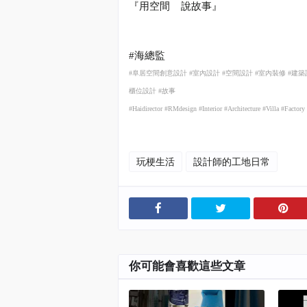
『用空間
說故事』
#
海總監
#
阜居空間創意設計
#
室內設計
#
空間設計
#
室內裝修
#
建築
櫃位設計
#
故事
#Haidirector #RMdesign #Interior #Architecture #Villa #Facto
玩梗生活
設計師的工地日常
你可能會喜歡這些文章