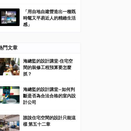
「用自地自建營造出一種既
時髦又平易近人的精緻生活
感」
熱門文章
海總監的設計講堂-住宅空
間的裝修工程預算要怎麼
抓？
海總監的設計講堂—如何判
斷是否為合法合格的室內設
計公司
誰說住宅空間的設計只能這
樣 第五十二章