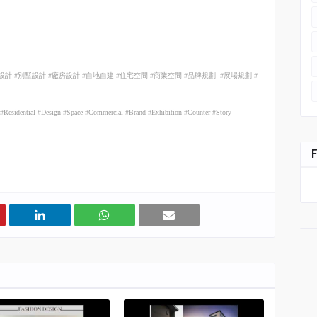
設計
#
別墅設計
#
廠房設計
#
自地自建
#
住宅空間
#
商業空間
#
品牌規劃
#
展場規劃
#
ry #Residential #Design #Space #Commercial #Brand #Exhibition #Counter #Story