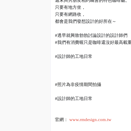
週末與男朋友相約幽會的特色咖啡廳。
只要有地方坐，
只要有網路收，
都會是我們發想設計的好所在～
#
透早就興致勃勃討論設計的設計師們
#
我們有消費喔只是咖啡還沒好最高載
#
設計師的工地日常
#
照片為非疫情期間拍攝
#
設計師的工地日常
官網：
www.rmdesign.com.tw