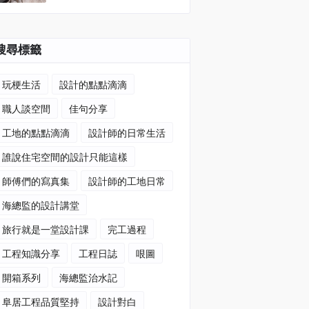
搜尋標籤
玩梗生活
設計的點點滴滴
職人談空間
佳句分享
工地的點點滴滴
設計師的日常生活
誰說住宅空間的設計只能這樣
師傅們的寫真集
設計師的工地日常
海總監的設計講堂
旅行就是一堂設計課
完工過程
工程知識分享
工程日誌
哏圖
開箱系列
海總監治水記
阜居工程品質堅持
設計對白