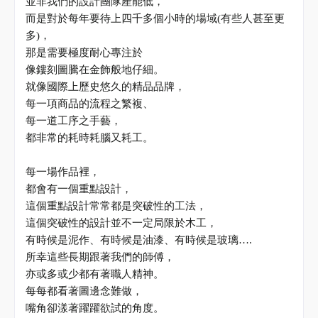
並非我們的設計團隊產能低，
而是對於每年要待上四千多個小時的場域
(
有些人甚至更
多
)
，
那是需要極度耐心專注於
像鏤刻圖騰在金飾般地仔細。
就像國際上歷史悠久的精品品牌，
每一項商品的流程之繁複、
每一道工序之手藝，
都非常的耗時耗腦又耗工。
每一場作品裡，
都會有一個重點設計，
這個重點設計常常都是突破性的工法，
這個突破性的設計並不一定局限於木工，
有時候是泥作、有時候是油漆、有時候是玻璃
….
所幸這些長期跟著我們的師傅，
亦或多或少都有著職人精神。
每每都看著圖邊念難做，
嘴角卻漾著躍躍欲試的角度。