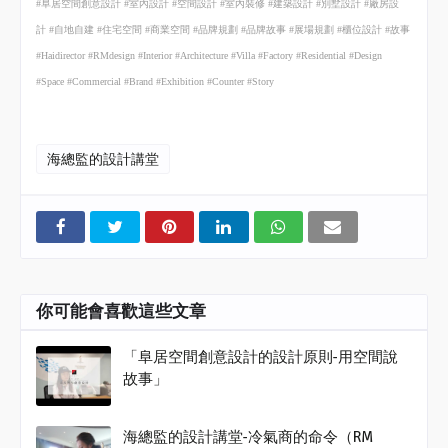
#
阜居空間創意設計
#
室內設計
#
空間設計
#
室內裝修
#
建築設計
#
別墅設計
#
廠房設
計
#
自地自建
#
住宅空間
#
商業空間
#
品牌規劃
#
品牌故事
#
展場規劃
#
櫃位設計
#
故事
#Haidirector #RMdesign #Interior #Architecture #Villa #Factory #Residential #Design
#Space #Commercial #Brand #Exhibition #Counter #Story
海總監的設計講堂
你可能會喜歡這些文章
「阜居空間創意設計的設計原則-用空間說
故事」
海總監的設計講堂-冷氣商的命令（RM