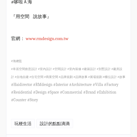
#
哆啦Ａ海
『用空間
說故事』
www.rmdesign.com.tw
官網：
#
海總監
#
阜居空間創意設計
#
室內設計
#
空間設計
#
室內裝修
#
建築設計
#
別墅設計
#
廠房設
計
#
自地自建
#
住宅空間
#
商業空間
#
品牌規劃
#
品牌故事
#
展場規劃
#
櫃位設計
#
故事
#Haidirector #RMdesign #Interior #Architecture #Villa #Factory
#Residential #Design #Space #Commercial #Brand #Exhibition
#Counter #Story
玩梗生活
設計的點點滴滴