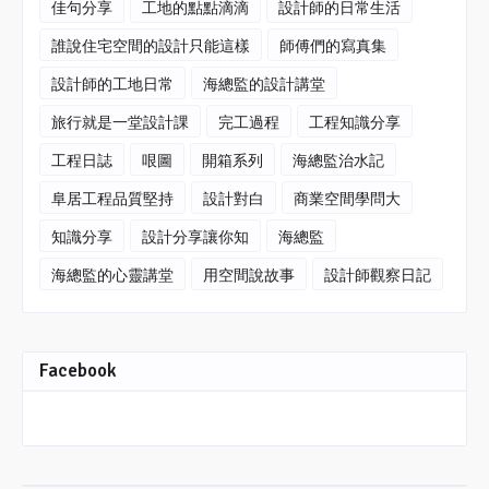
佳句分享
工地的點點滴滴
設計師的日常生活
誰說住宅空間的設計只能這樣
師傅們的寫真集
設計師的工地日常
海總監的設計講堂
旅行就是一堂設計課
完工過程
工程知識分享
工程日誌
哏圖
開箱系列
海總監治水記
阜居工程品質堅持
設計對白
商業空間學問大
知識分享
設計分享讓你知
海總監
海總監的心靈講堂
用空間說故事
設計師觀察日記
Facebook