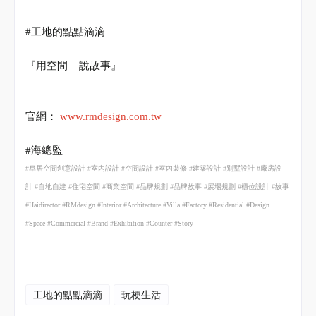
#
工地的點點滴滴
『用空間
說故事』
官網：
www.rmdesign.com.tw
#
海總監
#
阜居空間創意設計
#
室內設計
#
空間設計
#
室內裝修
#
建築設計
#
別墅設計
#
廠房設
計
#
自地自建
#
住宅空間
#
商業空間
#
品牌規劃
#
品牌故事
#
展場規劃
#
櫃位設計
#
故事
#Haidirector #RMdesign #Interior #Architecture #Villa #Factory #Residential #Design
#Space #Commercial #Brand #Exhibition #Counter #Story
工地的點點滴滴
玩梗生活