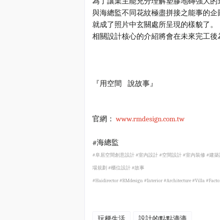
為了讓業主能充分理解塑膠地磚強大的
與海總監不同花紋極盡拼接之能事的企
就成了照片中玄關處所呈現的樣貌了。
相關設計核心的介紹將會在未來完工後
『用空間
說故事』
www.rmdesign.com.tw
官網：
#
海總監
#
阜居空間創意設計
#
室內設計
#
空間設計
#
室內裝修
#
建築
場規劃
#
櫃位設計
#
故事
#Haidirector #RMdesign #Interior #Architecture #Villa #Fact
玩梗生活
設計的點點滴滴