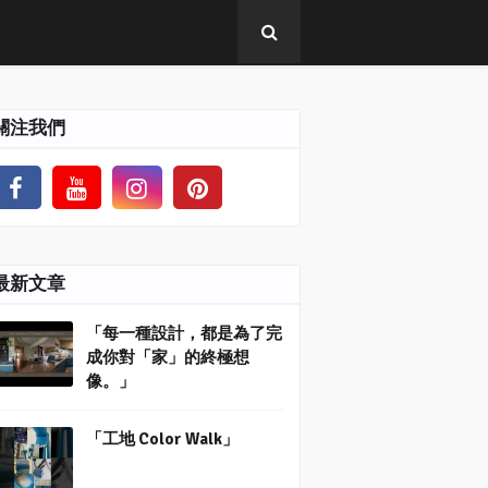
關注我們
最新文章
「每一種設計，都是為了完
成你對「家」的終極想
像。」
「工地 Color Walk」