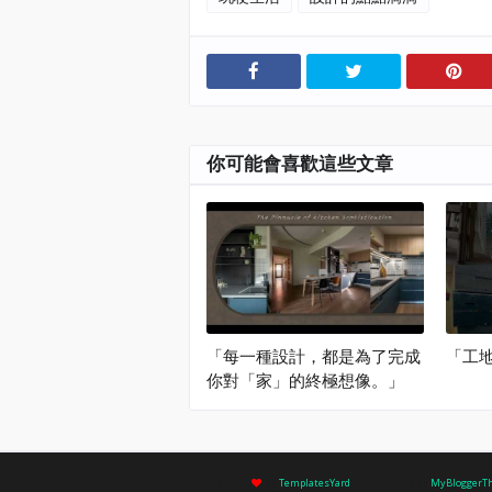
你可能會喜歡這些文章
「每一種設計，都是為了完成
「工地 
你對「家」的終極想像。」
Crafted with
by
TemplatesYard
| Distributed by
MyBloggerT