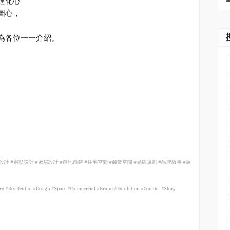
進化心
圖心，
為各位一一介紹。
設計
#
別墅設計
#
廠房設計
#
自地自建
#
住宅空間
#
商業空間
#
品牌規劃
#
品牌故事
#
展
ory #Residential #Design #Space #Commercial #Brand #Exhibition #Counter #Story