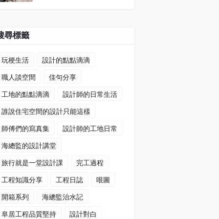
搜尋標籤
玩梗生活
設計的點點滴滴
職人談空間
佳句分享
工地的點點滴滴
設計師的日常生活
誰說住宅空間的設計只能這樣
師傅們的寫真集
設計師的工地日常
海總監的設計講堂
旅行就是一堂設計課
完工過程
工程知識分享
工程日誌
哏圖
開箱系列
海總監治水記
阜居工程品質堅持
設計對白