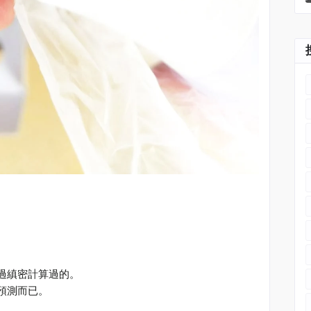
過縝密計算過的。
預測而已。