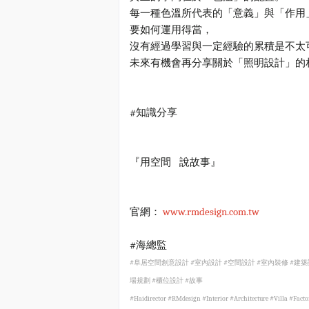
每一種色溫所代表的「意義」與「作用
要如何運用得當，
沒有經過學習與一定經驗的累積是不太
未來有機會再分享關於「照明設計」的
#
知識分享
說
『用空間
故事』
www.rmdesign.com.tw
官網：
#
海總監
#
阜居空間創意設計
#
室
內
設計
#
空間設計
#
室
內
裝修
#
建築
場規劃
#
櫃位設計
#
故事
#Haidirector #RMdesign #Interior #Architecture #Villa #Fact