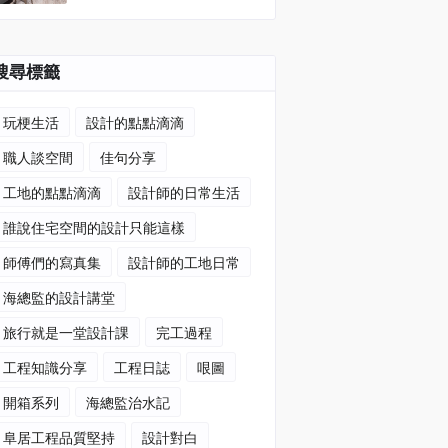
搜尋標籤
玩梗生活
設計的點點滴滴
職人談空間
佳句分享
工地的點點滴滴
設計師的日常生活
誰說住宅空間的設計只能這樣
師傅們的寫真集
設計師的工地日常
海總監的設計講堂
旅行就是一堂設計課
完工過程
工程知識分享
工程日誌
哏圖
開箱系列
海總監治水記
阜居工程品質堅持
設計對白