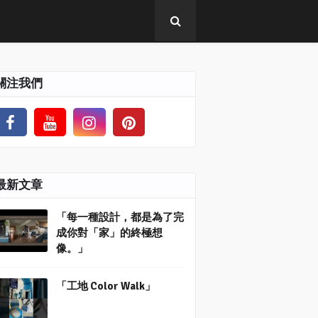
關注我們
最新文章
「每一種設計，都是為了完
成你對「家」的終極想
像。」
「工地 Color Walk」