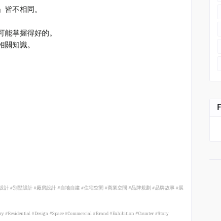
」皆不相同。
可能掌握得好的。
相關知識。
設計
#
別墅設計
#
廠房設計
#
自地自建
#
住宅空間
#
商業空間
#
品牌規劃
#
品牌故事
#
展
ory #Residential #Design #Space #Commercial #Brand #Exhibition #Counter #Story