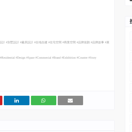
設計
#
別墅設計
#
廠房設計
#
自地自建
#
住宅空間
#
商業空間
#
品牌規劃
#
品牌故事
#
展
ry #Residential #Design #Space #Commercial #Brand #Exhibition #Counter #Story