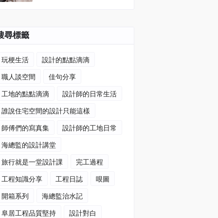
搜尋標籤
玩梗生活
設計的點點滴滴
職人談空間
佳句分享
工地的點點滴滴
設計師的日常生活
誰說住宅空間的設計只能這樣
師傅們的寫真集
設計師的工地日常
海總監的設計講堂
旅行就是一堂設計課
完工過程
工程知識分享
工程日誌
哏圖
開箱系列
海總監治水記
阜居工程品質堅持
設計對白