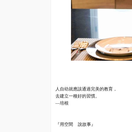
人自幼就應該通過完美的教育，
去建立一種好的習慣。
—
培根
『用空間
說故事』