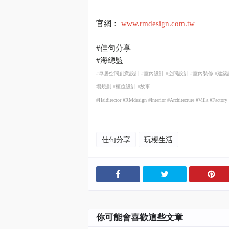
官網：
www.rmdesign.com.tw
#
佳句分享
#
海總監
#
阜居空間創意設計
#
室內設計
#
空間設計
#
室內裝修
#
建築
場規劃
#
櫃位設計
#
故事
#Haidirector #RMdesign #Interior #Architecture #Villa #Facto
佳句分享
玩梗生活
你可能會喜歡這些文章