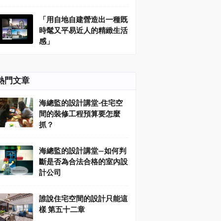
「用自地自建營造出一種既
時髦又平易近人的精緻生活
感」
熱門文章
海總監的設計講堂-住宅空
間的裝修工程預算要怎麼
抓？
海總監的設計講堂—如何判
斷是否為合法合格的室內設
計公司
誰說住宅空間的設計只能這
樣 第五十二章