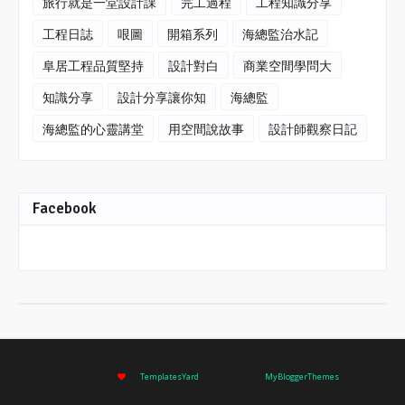
旅行就是一堂設計課
完工過程
工程知識分享
工程日誌
哏圖
開箱系列
海總監治水記
阜居工程品質堅持
設計對白
商業空間學問大
知識分享
設計分享讓你知
海總監
海總監的心靈講堂
用空間說故事
設計師觀察日記
Facebook
Crafted with
by
TemplatesYard
| Distributed by
MyBloggerThemes