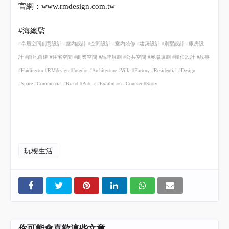
官網：
www.rmdesign.com.tw
#
海總監
#
阜居空間創意設計
#
室內設計
#
空間設計
#
室內裝修
#
建築設計
#
別墅設計
#
廠房設
計
#
自地自建
#
住宅空間
#
商業空間
#
品牌規劃
#
公共空間
#
展場規劃
#
櫃位設計
#
故事
#Haidirector #RMdesign #Interior #Architecture #Villa #Factory #Residential #Design
#Space #Commercial #Brand #Public #Exhibition #Counter #Story
玩梗生活
你可能會喜歡這些文章