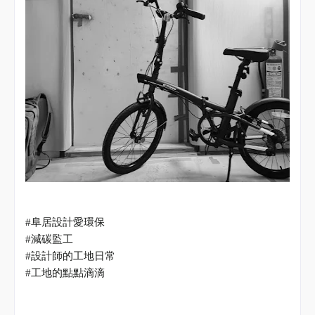
#
阜居設計愛環保
#
減碳監工
#
設計師的工地日常
#
工地的點點滴滴