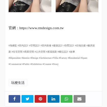
官網：
https://www.rmdesign.com.tw
#
海總監
#
室內設計
#
空間設計
#
室內裝修
#
建築設計
#
別墅設計
#
自地自建
#
廠房規
劃
#
住宅空間
#
商業空間
#
公共空間
#
展場規劃
#
櫃位設計
#
故事
#Hipresident #Interior #Design #Architecture #Villa #Factory #Residential #Space
#Commercial #Public #Exhibition #Counter #Story
玩梗生活