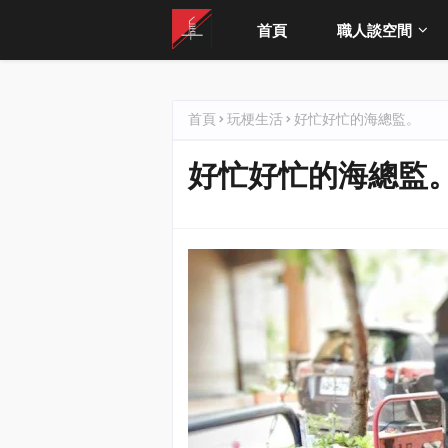
首頁
職人談空間
首頁
玩梗生活
好忙好忙的海總監。
好忙好忙的海總監