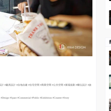
設計
#
廠房設計
#
自地自建
#
住宅空間
#
商業空間
#
公共空間
#
展場規劃
#
櫃位設計
#
故
tial #Design #Space #Commercial #Public #Exhibition #Counter #Story