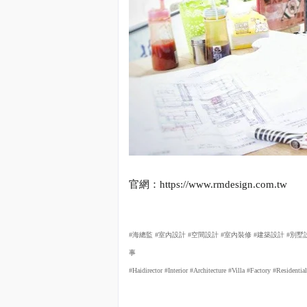
官網：
https://www.rmdesign.com.tw
#
海總監
#
室內設計
#
空間設計
#
室內裝修
#
建築設計
#
別墅
事
#Haidirector #Interior #Architecture #Villa #Factory #Residen