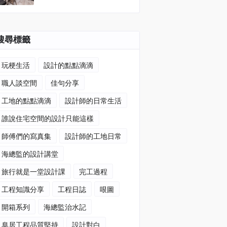
搜尋標籤
玩梗生活
設計的點點滴滴
職人談空間
佳句分享
工地的點點滴滴
設計師的日常生活
誰說住宅空間的設計只能這樣
師傅們的寫真集
設計師的工地日常
海總監的設計講堂
旅行就是一堂設計課
完工過程
工程知識分享
工程日誌
哏圖
開箱系列
海總監治水記
阜居工程品質堅持
設計對白