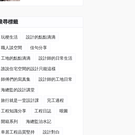
搜尋標籤
玩梗生活
設計的點點滴滴
職人談空間
佳句分享
工地的點點滴滴
設計師的日常生活
誰說住宅空間的設計只能這樣
師傅們的寫真集
設計師的工地日常
海總監的設計講堂
旅行就是一堂設計課
完工過程
工程知識分享
工程日誌
哏圖
開箱系列
海總監治水記
阜居工程品質堅持
設計對白