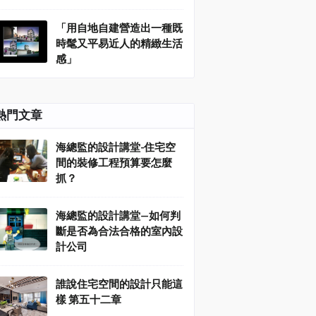
「用自地自建營造出一種既
時髦又平易近人的精緻生活
感」
熱門文章
海總監的設計講堂-住宅空
間的裝修工程預算要怎麼
抓？
海總監的設計講堂—如何判
斷是否為合法合格的室內設
計公司
誰說住宅空間的設計只能這
樣 第五十二章