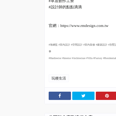
#
阜居創作工寮
#
設計師的點點滴滴
官網：
https://www.rmdesign.com.tw
#
海總監
#
室內設計
#
空間設計
#
室內裝修
#
建築設計
#
別墅
事
#Haidirector #Interior #Architecture #Villa #Factory #Residen
玩梗生活