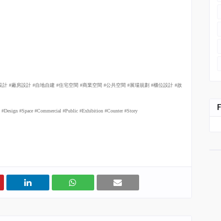
設計
#
廠房設計
#
自地自建
#
住宅空間
#
商業空間
#
公共空間
#
展場規劃
#
櫃位設計
#
故
tial #Design #Space #Commercial #Public #Exhibition #Counter #Story