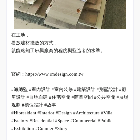
在工地，
看放建材擺放的方式，
就能略知工班與廠商的程度與監造者的水準。
官網：
https://www.rmdesign.com.tw
#
海總監
#
室內設計
#
室內裝修
#
建築設計
#
別墅設計
#
廠
房設計
#
自地自建
#
住宅空間
#
商業空間
#
公共空間
#
展場
規劃
#
櫃位設計
#
故事
#Hipresident #Interior #Design #Architecture #Villa
#Factory #Residential #Space #Commercial #Public
#Exhibition #Counter #Story