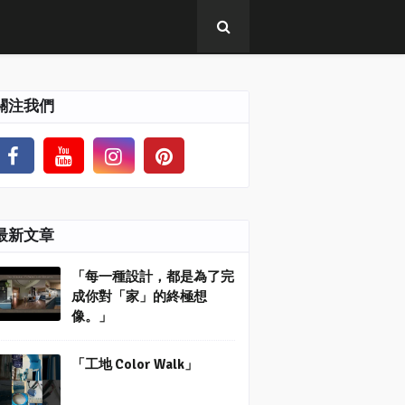
關注我們
最新文章
「每一種設計，都是為了完
成你對「家」的終極想
像。」
「工地 Color Walk」