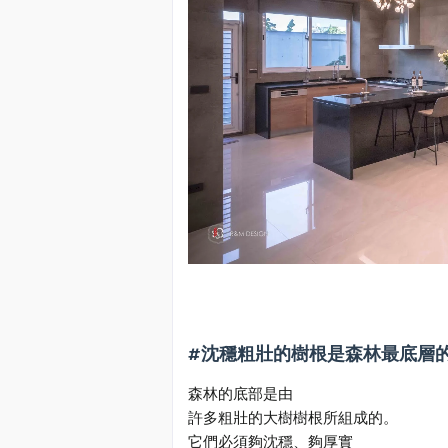
#沈穩粗壯的樹根是森林最底層
森林的底部是由
許多粗壯的大樹樹根所組成的。
它們必須夠沈穩、夠厚實