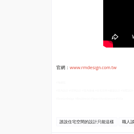
官網：
www.rmdesign.com.tw
#海總監
室
內
設計 #空間設計
室
內
裝修
住宅空間
建築設計
別墅設計
#
#
#
#
#
#Interiordesign #Residential #Space #Architecture #Villa
誰說住宅空間的設計只能這樣
職人