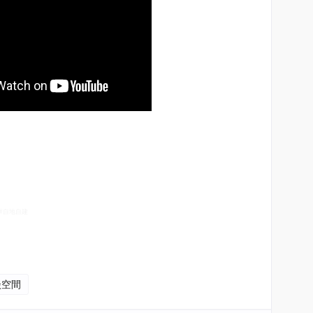
自地自建
#
談空間