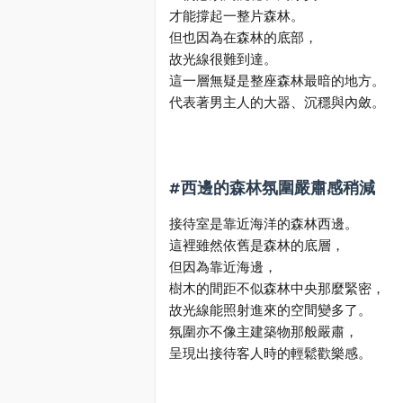
才能撐起一整片森林。
但也因為在森林的底部，
故光線很難到達。
這一層無疑是整座森林最暗的地方。
代表著男主人的大器、沉穩與內斂。
#
西邊的森林氛圍嚴肅感稍減
接待室是靠近海洋的森林西邊。
這裡雖然依舊是森林的底層，
但因為靠近海邊，
樹木的間距不似森林中央那麼緊密，
故光線能照射進來的空間變多了。
氛圍亦不像主建築物那般嚴肅，
呈現出接待客人時的輕鬆歡樂感。