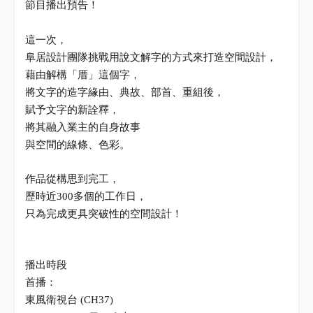
節目播出預告！
這一次，
阜居設計團隊挑戰用說文解字的方式來打造空間設計，
藉由解構「厝」這個字，
將文字的造字緣由、典故、部首、重組後，
賦予文字的新詮釋，
將其融入業主的自身故事
與空間的線條、色彩。
作品從構思到完工，
歷時近
300
多個的工作日，
只為完成更具突破性的空間設計！
播出時段
首播：
東風衛視台
(CH37)