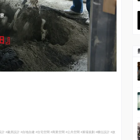
設計
#
廠房設計
#
自地自建
#
住宅空間
#
商業空間
#
公共空間
#
展場規劃
#
櫃位設計
#
故