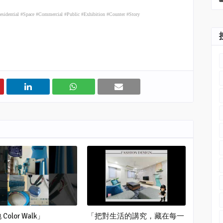
#Residential #Space #Commercial #Public #Exhibition #Counter #Story
Color Walk」
「把對生活的講究，藏在每一