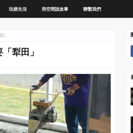
玩梗生活
用空間說故事
聯繫我們
田」
要「犁田」