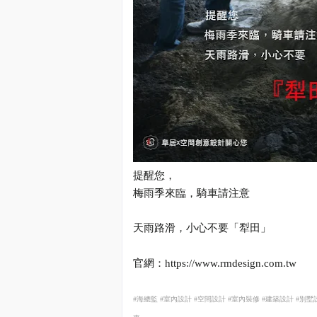
提醒您，
梅雨季來臨，騎車請注意
天雨路滑，小心不要「犁田」
官網：
https://www.rmdesign.com.tw
#
海總監
#
室內設計
#
空間設計
#
室內裝修
#
建築設計
#
別墅