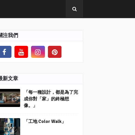
關注我們
最新文章
「每一種設計，都是為了完
成你對「家」的終極想
像。」
「工地 Color Walk」