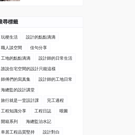
搜尋標籤
玩梗生活
設計的點點滴滴
職人談空間
佳句分享
工地的點點滴滴
設計師的日常生活
誰說住宅空間的設計只能這樣
師傅們的寫真集
設計師的工地日常
海總監的設計講堂
旅行就是一堂設計課
完工過程
工程知識分享
工程日誌
哏圖
開箱系列
海總監治水記
阜居工程品質堅持
設計對白